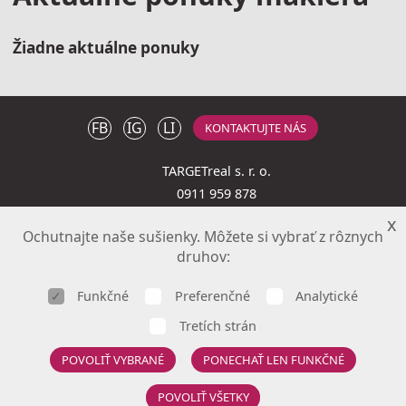
Žiadne aktuálne ponuky
FB
IG
LI
KONTAKTUJTE NÁS
TARGETreal s. r. o.
0911 959 878
Jána Milca 9, 010 01 Žilina
x
Ochutnajte naše sušienky. Môžete si vybrať z rôznych
druhov:
Ponuka nehnuteľností
Funkčné
Preferenčné
Analytické
Články
Naše služby
Tretích strán
Kontakt
POVOLIŤ VYBRANÉ
PONECHAŤ LEN FUNKČNÉ
Všeobecné obchodné podmienky
Ochrana osobných údajov
POVOLIŤ VŠETKY