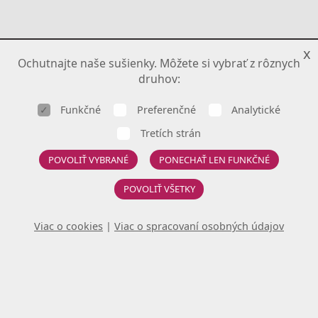
x
Ochutnajte naše sušienky. Môžete si vybrať z rôznych
druhov:
Funkčné
Preferenčné
Analytické
Tretích strán
POVOLIŤ VYBRANÉ
PONECHAŤ LEN FUNKČNÉ
POVOLIŤ VŠETKY
Viac o cookies
|
Viac o spracovaní osobných údajov