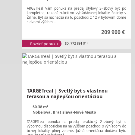
ARGETreal Vám ponúka na predaj štýlový 3-izbový byt po
kompletnej rekonštrukcii vo vyhľadávanej lokalite Solinky v
Žiline. Byt sa nachádza na 6. poschodí z 12 v bytovom dome
s dvomi výťahmi...
209 900 €
Pozrieť ponuku
ID: 772 891 914
TARGETreal | Svetlý byt s vlastnou
terasou a najlepšou orientáciou
50.38 m²
Nobelova, Bratislava-Nové Mesto
TARGETreal ponúka na predaj praktický 2-izbový byt s
výbornou dispozíciou na najvyššom poschodí s výhľadom do
tichej lokality plnej zelene. Južná orientácia dodáva bytu