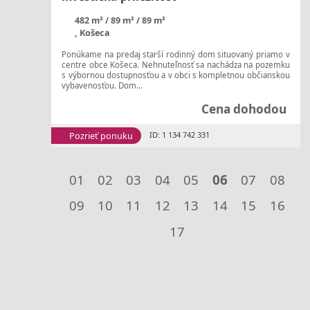
482 m²
89 m²
89 m²
, Košeca
Ponúkame na predaj starší rodinný dom situovaný priamo v
centre obce Košeca. Nehnuteľnosť sa nachádza na pozemku
s výbornou dostupnosťou a v obci s kompletnou občianskou
vybavenosťou. Dom...
Cena dohodou
Pozrieť ponuku
ID: 1 134 742 331
01
02
03
04
05
06
07
08
09
10
11
12
13
14
15
16
17