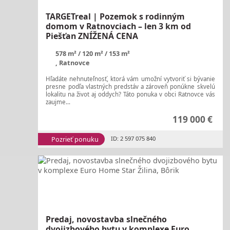
TARGETreal | Pozemok s rodinným
domom v Ratnovciach – len 3 km od
Piešťan ZNÍŽENÁ CENA
578 m²
120 m²
153 m²
, Ratnovce
Hľadáte nehnuteľnosť, ktorá vám umožní vytvoriť si bývanie
presne podľa vlastných predstáv a zároveň ponúkne skvelú
lokalitu na život aj oddych? Táto ponuka v obci Ratnovce vás
zaujme...
119 000 €
Pozrieť ponuku
ID: 2 597 075 840
Predaj, novostavba slnečného
dvojizbového bytu v komplexe Euro