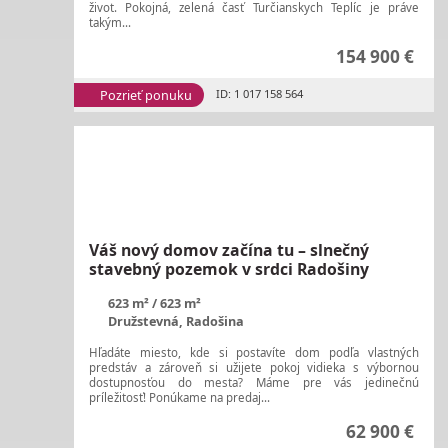
život. Pokojná, zelená časť Turčianskych Teplíc je práve
takým...
154 900 €
Pozrieť ponuku
ID: 1 017 158 564
Váš nový domov začína tu – slnečný
stavebný pozemok v srdci Radošiny
623 m²
623 m²
Družstevná, Radošina
Hľadáte miesto, kde si postavíte dom podľa vlastných
predstáv a zároveň si užijete pokoj vidieka s výbornou
dostupnosťou do mesta? Máme pre vás jedinečnú
príležitosť! Ponúkame na predaj...
62 900 €