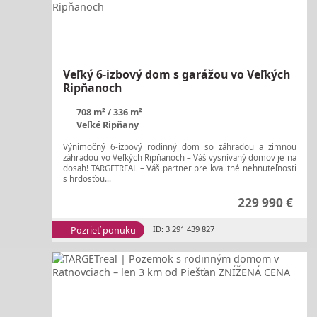
Veľký 6-izbový dom s garážou vo Veľkých
Ripňanoch
708 m²
336 m²
Veľké Ripňany
Výnimočný 6-izbový rodinný dom so záhradou a zimnou
záhradou vo Veľkých Ripňanoch – Váš vysnívaný domov je na
dosah! TARGETREAL – Váš partner pre kvalitné nehnuteľnosti
s hrdosťou...
229 990 €
Pozrieť ponuku
ID: 3 291 439 827