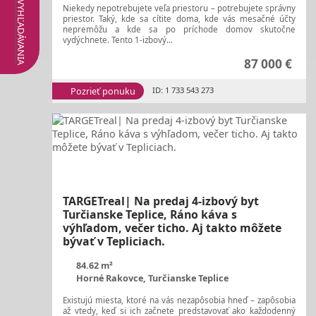
Niekedy nepotrebujete veľa priestoru – potrebujete správny
priestor. Taký, kde sa cítite doma, kde vás mesačné účty
nepremôžu a kde sa po príchode domov skutočne
vydýchnete. Tento 1-izbový...
87 000 €
Pozrieť ponuku
ID: 1 733 543 273
TARGETreal| Na predaj 4-izbový byt
Turčianske Teplice, Ráno káva s
výhľadom, večer ticho. Aj takto môžete
bývať v Tepliciach.
84.62 m²
Horné Rakovce, Turčianske Teplice
Existujú miesta, ktoré na vás nezapôsobia hneď – zapôsobia
až vtedy, keď si ich začnete predstavovať ako každodenný