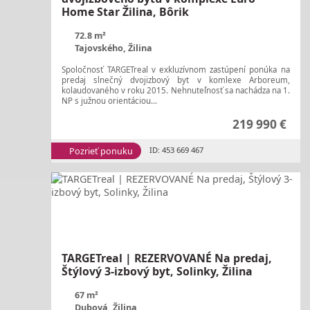
Home Star Žilina, Bôrik
72.8 m²
Tajovského, Žilina
Spoločnosť TARGETreal v exkluzívnom zastúpení ponúka na
predaj slnečný dvojizbový byt v komlexe Arboreum,
kolaudovaného v roku 2015. Nehnuteľnosť sa nachádza na 1.
NP s južnou orientáciou...
219 990 €
Pozrieť ponuku
ID: 453 669 467
TARGETreal | REZERVOVANÉ Na predaj,
Štýlový 3-izbový byt, Solinky, Žilina
67 m²
Dubová, Žilina