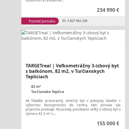
vzdušnosť a celodenné...
234 990 €
Pozrieť ponuku
ID: 3 827 962 230
TARGETreal | Veľkometrážny 3-izbový byt
s balkónom, 82 m2, v Turčianskych
Tepliciach
82 m²
Turčianske Teplice
Ak hľadáte priestranný, slnečný byt v pokojnej lokalite s
výbornou dostupnosťou do centra, táto ponuka vás
príjemne prekvapí. Na predaj ponúkame veľký 3-izbový byt o
výmere 82,5 m² s...
155 000 €