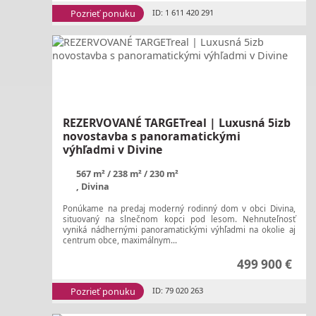
Pozrieť ponuku
ID: 1 611 420 291
REZERVOVANÉ TARGETreal | Luxusná 5izb
novostavba s panoramatickými
výhľadmi v Divine
567 m²
238 m²
230 m²
, Divina
Ponúkame na predaj moderný rodinný dom v obci Divina,
situovaný na slnečnom kopci pod lesom. Nehnuteľnosť
vyniká nádhernými panoramatickými výhľadmi na okolie aj
centrum obce, maximálnym...
499 900 €
Pozrieť ponuku
ID: 79 020 263