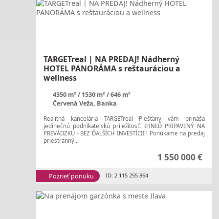
TARGETreal | NA PREDAJ! Nádherný
HOTEL PANORÁMA s reštauráciou a
wellness
4350 m²
1530 m²
646 m²
Červená Veža, Banka
Realitná kancelária TARGETreal Piešťany vám prináša
jedinečnú podnikateľskú príležitosť! IHNEĎ PRIPAVENÝ NA
PREVÁDZKU - BEZ ĎALŠÍCH INVESTÍCII ! Ponúkame na predaj
priestranný...
1 550 000 €
Pozrieť ponuku
ID: 2 115 255 864