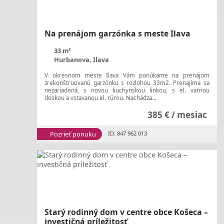
Na prenájom garzónka s meste Ilava
33 m²
Hurbanova, Ilava
V okresnom meste Ilava Vám ponúkame na prenájom
zrekonštruovanú garzónku s rozlohou 33m2. Prenajíma sa
nezariadená, s novou kuchynskou linkou, s el. varnou
doskou a vstavanou el. rúrou. Nachádza...
385 € / mesiac
Pozrieť ponuku
ID: 847 962 013
Starý rodinný dom v centre obce Košeca –
investičná príležitosť