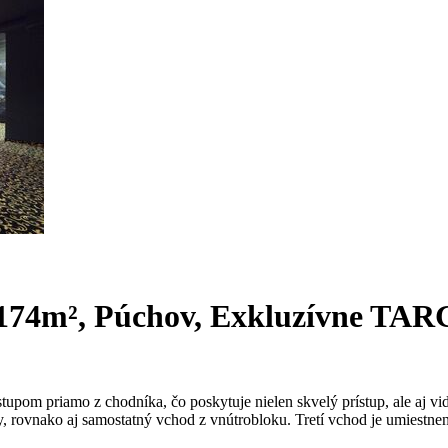
, 174m², Púchov, Exkluzívne TA
tupom priamo z chodníka, čo poskytuje nielen skvelý prístup, ale aj v
, rovnako aj samostatný vchod z vnútrobloku. Tretí vchod je umiestnen