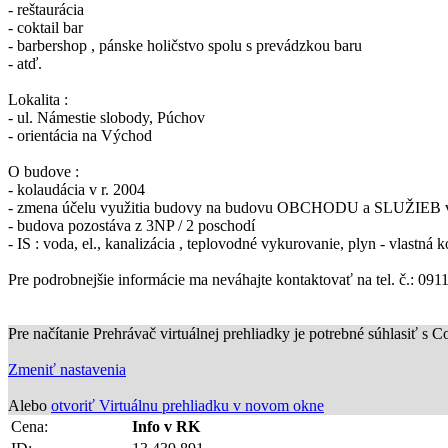
- reštaurácia
- coktail bar
- barbershop , pánske holičstvo spolu s prevádzkou baru
- atď.
Lokalita :
- ul. Námestie slobody, Púchov
- orientácia na Východ
O budove :
- kolaudácia v r. 2004
- zmena účelu využitia budovy na budovu OBCHODU a SLUŽIEB v
- budova pozostáva z 3NP / 2 poschodí
- IS : voda, el., kanalizácia , teplovodné vykurovanie, plyn - vlastná k
Pre podrobnejšie informácie ma neváhajte kontaktovať na tel. č.: 091
Pre načítanie Prehrávač virtuálnej prehliadky je potrebné súhlasiť s Co
Zmeniť nastavenia
Alebo
otvoriť Virtuálnu prehliadku v novom okne
Cena:
Info v RK