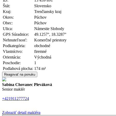
ID:
13 439 891
Štát:
Slovensko
Kraj:
Trenčiansky kraj
Okres:
Púchov
Obec:
Púchov
Ulica:
Námestie Slobody
GPS Súradnice:
49.1257°, 18.3287°
Nehnuteľnosť:
Komerčné priestory
Podkategória:
obchodné
Vlastníctvo:
firemné
Orientácia:
Východná
Poschodie:
1
Podlahová plocha:
174 m²
Reagovať na ponuku
Sabína Chovanec Pleváková
Senior maklér
+421911277724
Zobraziť detail makléra