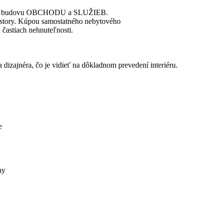
by na budovu OBCHODU a SLUŽIEB.
iestory. Kúpou samostatného nebytového
 častiach nehnuteľnosti.
 dizajnéra, čo je vidieť na dôkladnom prevedení interiéru.
e
hy