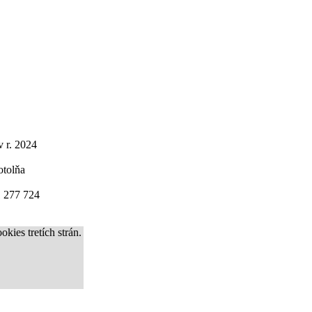
 r. 2024
otolňa
1 277 724
okies tretích strán.