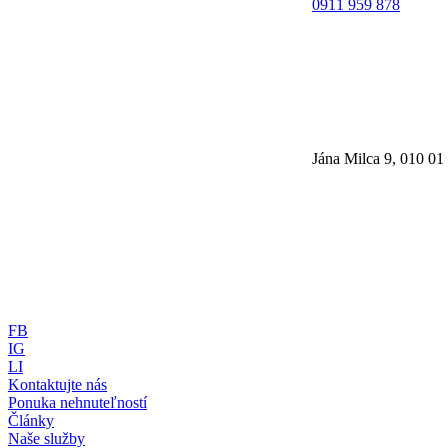
0911 959 878
Jána Milca 9, 010 01 
FB
IG
LI
Kontaktujte nás
Ponuka nehnuteľností
Články
Naše služby