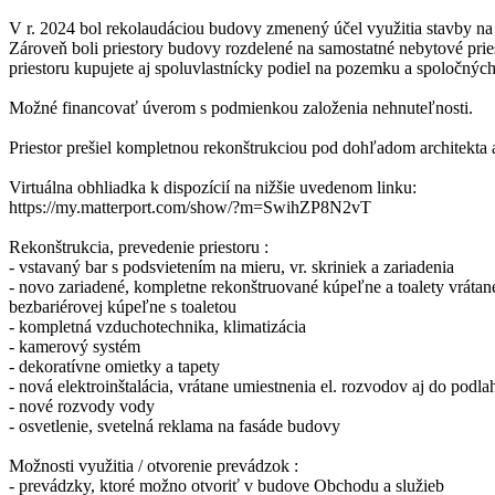
V r. 2024 bol rekolaudáciou budovy zmenený účel využitia stav
Zároveň boli priestory budovy rozdelené na samostatné nebytové pr
priestoru kupujete aj spoluvlastnícky podiel na pozemku a spoločných
Možné financovať úverom s podmienkou založenia nehnuteľnosti.
Priestor prešiel kompletnou rekonštrukciou pod dohľadom architekta a
Virtuálna obhliadka k dispozícií na nižšie uvedenom linku:
https://my.matterport.com/show/?m=SwihZP8N2vT
Rekonštrukcia, prevedenie priestoru :
- vstavaný bar s podsvietením na mieru, vr. skriniek a zariadenia
- novo zariadené, kompletne rekonštruované kúpeľne a toalety vrátan
bezbariérovej kúpeľne s toaletou
- kompletná vzduchotechnika, klimatizácia
- kamerový systém
- dekoratívne omietky a tapety
- nová elektroinštalácia, vrátane umiestnenia el. rozvodov aj do podla
- nové rozvody vody
- osvetlenie, svetelná reklama na fasáde budovy
Možnosti využitia / otvorenie prevádzok :
- prevádzky, ktoré možno otvoriť v budove Obchodu a služieb