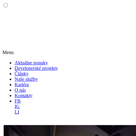
Menu
Aktuálne ponuky
Developerské projekty
Články
Naše služby
Kariéra
O nás
Kontakty
FB
IG
LI