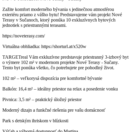
Zažite komfort moderného bývania s jedinečnou atmosférou
exteriéru priamo z vášho bytu! Predstavujeme vám projekt Nové
Terasy v Sučanoch, ktorý ponúka 10 exkluzívnych bytových
jednotiek s priestrannými terasami.
https://noveterasy.com/
Virtuálna obhliadka: https://shorturl.at/x520w
TARGETreal Vám exkluzívne predstavuje priestranný 3-izbový byt
o výmere 102 m² v modernom projekte Nové Terasy - Sučany.
Tento byt ponúka všetko, čo potrebujete pre pohodlný život.
102 m² – veľkorysá dispozícia pre komfortné bývanie
Balkón: 16,4 m² – ideálny priestor na relax a posedenie vonku
Pivnica: 3,5 m² – praktický úložný priestor
Moderný dizajn a funkčné riešenia pre vašu domácnosť
Park s detským ihriskom v blízkosti
Výťah a výborná dostupnosť do Martina