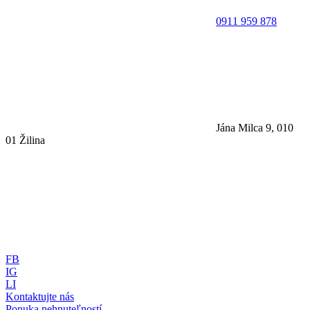
0911 959 878
Jána Milca 9, 010
01 Žilina
FB
IG
LI
Kontaktujte nás
Ponuka nehnuteľností