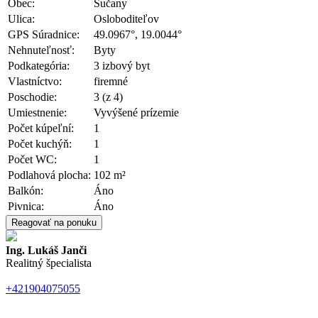
Obec:
Sučany
Ulica:
Osloboditeľov
GPS Súradnice:
49.0967°, 19.0044°
Nehnuteľnosť:
Byty
Podkategória:
3 izbový byt
Vlastníctvo:
firemné
Poschodie:
3 (z 4)
Umiestnenie:
Vyvýšené prízemie
Počet kúpeľní:
1
Počet kuchýň:
1
Počet WC:
1
Podlahová plocha:
102 m²
Balkón:
Áno
Pivnica:
Áno
Reagovať na ponuku
Ing. Lukáš Janči
Realitný špecialista
+421904075055