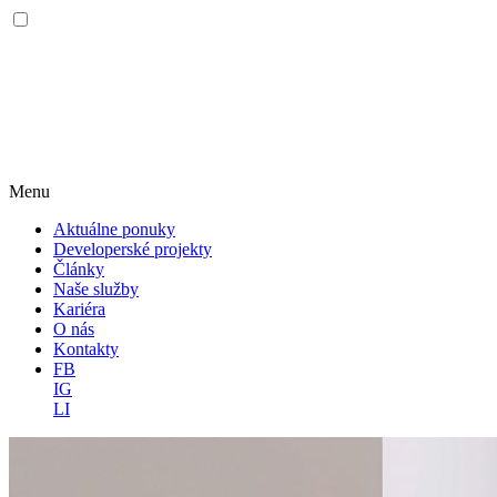
Menu
Aktuálne ponuky
Developerské projekty
Články
Naše služby
Kariéra
O nás
Kontakty
FB
IG
LI