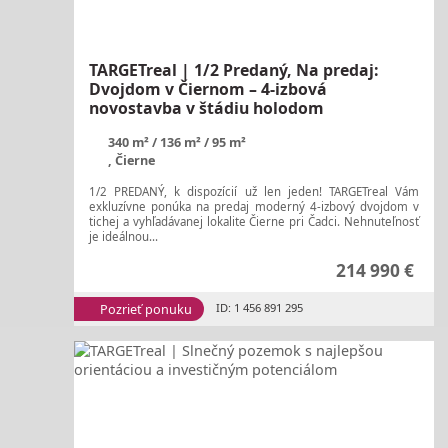
TARGETreal | 1/2 Predaný, Na predaj:
Dvojdom v Čiernom – 4-izbová
novostavba v štádiu holodom
340 m²
136 m²
95 m²
, Čierne
1/2 PREDANÝ, k dispozícií už len jeden! TARGETreal Vám
exkluzívne ponúka na predaj moderný 4-izbový dvojdom v
tichej a vyhľadávanej lokalite Čierne pri Čadci. Nehnuteľnosť
je ideálnou...
214 990 €
Pozrieť ponuku
ID: 1 456 891 295