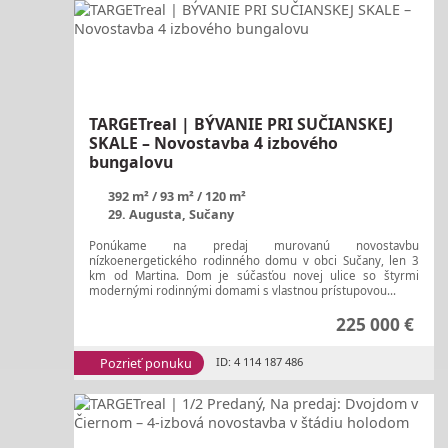
TARGETreal | BÝVANIE PRI SUČIANSKEJ
SKALE – Novostavba 4 izbového
bungalovu
392 m²
93 m²
120 m²
29. Augusta, Sučany
Ponúkame na predaj murovanú novostavbu
nízkoenergetického rodinného domu v obci Sučany, len 3
km od Martina. Dom je súčasťou novej ulice so štyrmi
modernými rodinnými domami s vlastnou prístupovou...
225 000 €
Pozrieť ponuku
ID: 4 114 187 486