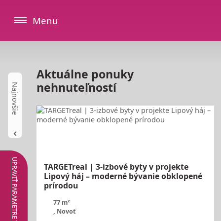
Menu
Aktuálne ponuky
nehnuteľností
UPRAVIŤ PARAMETRE VYHĽADÁVANIA
TARGETreal | 3-izbové byty v projekte
Lipový háj – moderné bývanie obklopené
prírodou
77 m²
, Novoť