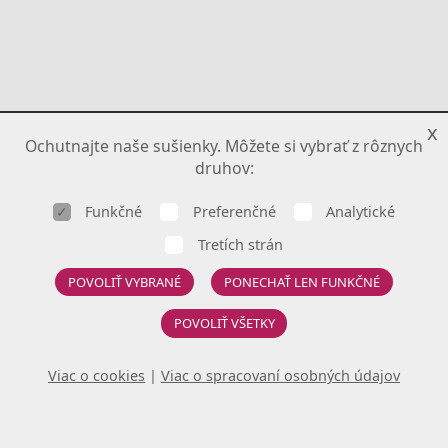
x
Ochutnajte naše sušienky. Môžete si vybrať z rôznych
druhov:
Funkčné
Preferenčné
Analytické
Tretích strán
POVOLIŤ VYBRANÉ
PONECHAŤ LEN FUNKČNÉ
POVOLIŤ VŠETKY
Viac o cookies
|
Viac o spracovaní osobných údajov