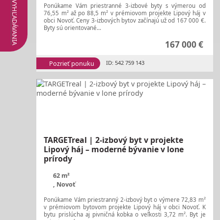
Ponúkame Vám priestranné 3-izbové byty s výmerou od
76,55 m² až po 88,5 m² v prémiovom projekte Lipový háj v
obci Novoť. Ceny 3-izbových bytov začínajú už od 167 000 €.
Byty sú orientované...
167 000 €
Pozrieť ponuku
ID: 542 759 143
TARGETreal | 2-izbový byt v projekte
Lipový háj – moderné bývanie v lone
prírody
62 m²
, Novoť
Ponúkame Vám priestranný 2-izbový byt o výmere 72,83 m²
v prémiovom bytovom projekte Lipový háj v obci Novoť. K
bytu prislúcha aj pivničná kobka o veľkosti 3,72 m². Byt je