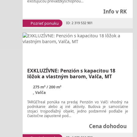
existujúcou prevádzkyschopnou...
Info v RK
Pozrieť ponuku
ID: 2 319 532 901
EXKLUZÍVNE: Penzión s kapacitou 18
lôžok a vlastným barom, Valča, MT
275 m²
200 m²
, Valča
TARGETreal ponúka na predaj Penzión vo Valči vhodný na
podnikanie alebo aj iné aktivity. Budova je samostatne
stojaci trojpodlažný objekt, jedno podzemné podlažie je
čiastočne zapustené pod...
Cena dohodou