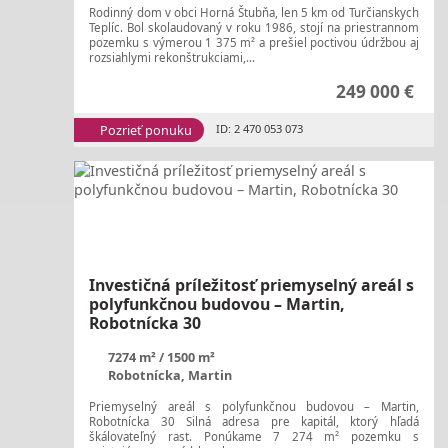
Rodinný dom v obci Horná Štubňa, len 5 km od Turčianskych
Teplíc. Bol skolaudovaný v roku 1986, stojí na priestrannom
pozemku s výmerou 1 375 m² a prešiel poctivou údržbou aj
rozsiahlymi rekonštrukciami,...
249 000 €
Pozrieť ponuku
ID: 2 470 053 073
Investičná príležitosť priemyselný areál s
polyfunkčnou budovou – Martin,
Robotnícka 30
7274 m²
1500 m²
Robotnícka, Martin
Priemyselný areál s polyfunkčnou budovou – Martin,
Robotnícka 30 Silná adresa pre kapitál, ktorý hľadá
škálovateľný rast. Ponúkame 7 274 m² pozemku s