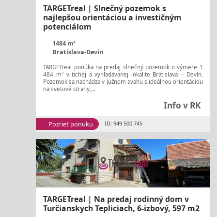
TARGETreal | Slnečný pozemok s
najlepšou orientáciou a investičným
potenciálom
1484 m²
Bratislava-Devín
TARGETreal ponúka na predaj slnečný pozemok o výmere 1
484 m² v tichej a vyhľadávanej lokalite Bratislava – Devín.
Pozemok sa nachádza v južnom svahu s ideálnou orientáciou
na svetové strany,...
Info v RK
Pozrieť ponuku
ID: 949 500 745
TARGETreal | Na predaj rodinný dom v
Turčianskych Tepliciach, 6-izbový, 597 m2