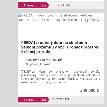
Pozrieť ponuku
ID: 855 238 707
PREDAJ : rodinný dom na slnečnom
veľkom pozemku v obci Hronec uprostred
krásnej prírody
3099 m²
550 m²
280 m²
Mlynská, Hronec
TARGETreal Vám vo výhradnom zastúpení ponúka
priestranný rodinný dom, ktorý je ideálnou voľbou na
celoročné bývanie aj rekreačné využitie. Nachádza sa v
malebnej obci Hronec, na slnečnom...
349 000 €
Pozrieť ponuku
ID: 17 562 374