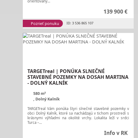
orientovaný...
139 900 €
Pozrieť ponuku
ID: 3 536 865 107
TARGETreal | PONÚKA SLNEČNÉ
STAVEBNÉ POZEMKY NA DOSAH MARTINA
- DOLNÝ KALNÍK
580 m²
, Dolný Kalník
TARGETreal Vám ponúka štyri slnečné stavebné pozemky v
obci Dolný Kalník, ktoré sa nachádzajú v tichom prostredí s
krásnymi výhľadmi na okolité vrchy. Lokalita leží v srdci
Turca –...
Info v RK