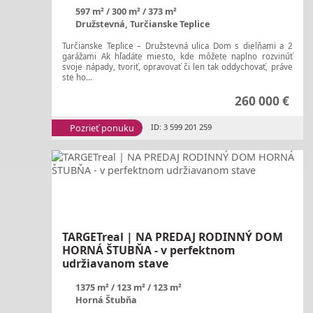
597 m²
300 m²
373 m²
Družstevná, Turčianske Teplice
Turčianske Teplice – Družstevná ulica Dom s dielňami a 2
garážami Ak hľadáte miesto, kde môžete naplno rozvinúť
svoje nápady, tvoriť, opravovať či len tak oddychovať, práve
ste ho...
260 000 €
Pozrieť ponuku
ID: 3 599 201 259
TARGETreal | NA PREDAJ RODINNÝ DOM
HORNÁ ŠTUBŇA - v perfektnom
udržiavanom stave
1375 m²
123 m²
123 m²
Horná Štubňa