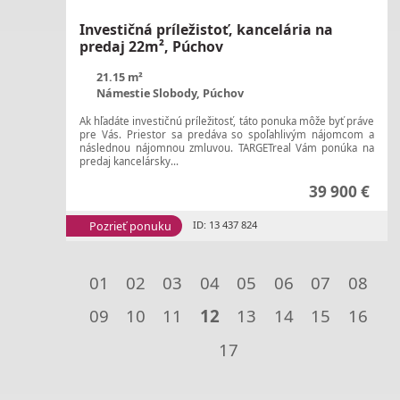
Investičná príležistoť, kancelária na
predaj 22m², Púchov
21.15 m²
Námestie Slobody, Púchov
Ak hľadáte investičnú príležitosť, táto ponuka môže byť práve
pre Vás. Priestor sa predáva so spoľahlivým nájomcom a
následnou nájomnou zmluvou. TARGETreal Vám ponúka na
predaj kancelársky...
39 900 €
Pozrieť ponuku
ID: 13 437 824
01
02
03
04
05
06
07
08
09
10
11
12
13
14
15
16
17